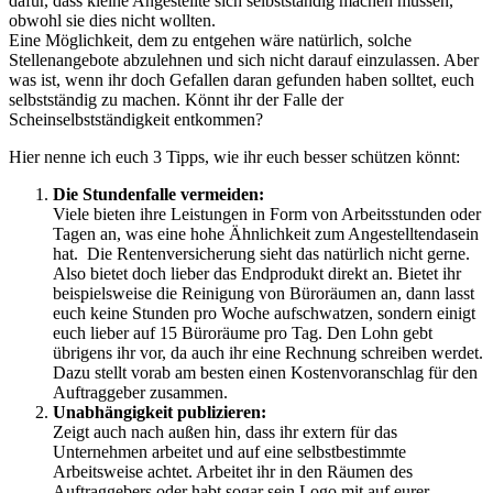
dafür, dass kleine Angestellte sich selbstständig machen müssen,
obwohl sie dies nicht wollten.
Eine Möglichkeit, dem zu entgehen wäre natürlich, solche
Stellenangebote abzulehnen und sich nicht darauf einzulassen. Aber
was ist, wenn ihr doch Gefallen daran gefunden haben solltet, euch
selbstständig zu machen. Könnt ihr der Falle der
Scheinselbstständigkeit entkommen?
Hier nenne ich euch 3 Tipps, wie ihr euch besser schützen könnt:
Die Stundenfalle vermeiden:
Viele bieten ihre Leistungen in Form von Arbeitsstunden oder
Tagen an, was eine hohe Ähnlichkeit zum Angestelltendasein
hat. Die Rentenversicherung sieht das natürlich nicht gerne.
Also bietet doch lieber das Endprodukt direkt an. Bietet ihr
beispielsweise die Reinigung von Büroräumen an, dann lasst
euch keine Stunden pro Woche aufschwatzen, sondern einigt
euch lieber auf 15 Büroräume pro Tag. Den Lohn gebt
übrigens ihr vor, da auch ihr eine Rechnung schreiben werdet.
Dazu stellt vorab am besten einen Kostenvoranschlag für den
Auftraggeber zusammen.
Unabhängigkeit publizieren:
Zeigt auch nach außen hin, dass ihr extern für das
Unternehmen arbeitet und auf eine selbstbestimmte
Arbeitsweise achtet. Arbeitet ihr in den Räumen des
Auftraggebers oder habt sogar sein Logo mit auf eurer