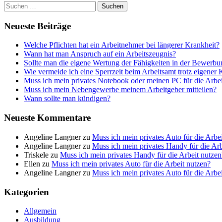
Suchen
nach:
Neueste Beiträge
Welche Pflichten hat ein Arbeitnehmer bei längerer Krankheit?
Wann hat man Anspruch auf ein Arbeitszeugnis?
Sollte man die eigene Wertung der Fähigkeiten in der Bewerb
Wie vermeide ich eine Sperrzeit beim Arbeitsamt trotz eigener
Muss ich mein privates Notebook oder meinen PC für die Arbei
Muss ich mein Nebengewerbe meinem Arbeitgeber mitteilen?
Wann sollte man kündigen?
Neueste Kommentare
Angeline Langner
zu
Muss ich mein privates Auto für die Arbe
Angeline Langner
zu
Muss ich mein privates Handy für die Arb
Triskele
zu
Muss ich mein privates Handy für die Arbeit nutzen
Ellen
zu
Muss ich mein privates Auto für die Arbeit nutzen?
Angeline Langner
zu
Muss ich mein privates Auto für die Arbe
Kategorien
Allgemein
Ausbildung