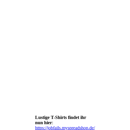
Lustige T-Shirts findet ihr
nun hier
:
https://jobfails.myspreadshop.de/