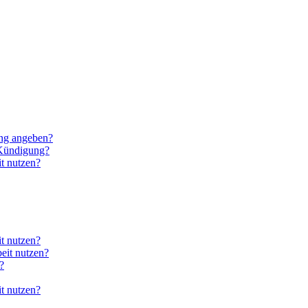
ung angeben?
 Kündigung?
t nutzen?
it nutzen?
eit nutzen?
?
it nutzen?