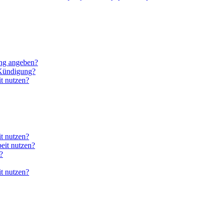
ung angeben?
 Kündigung?
t nutzen?
it nutzen?
eit nutzen?
?
it nutzen?