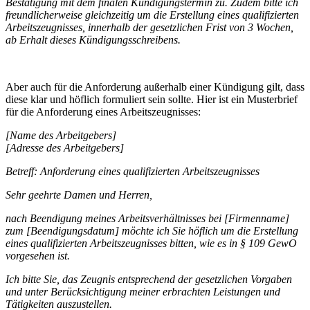
Bestätigung mit dem finalen Kündigungstermin zu. Zudem bitte ich
freundlicherweise gleichzeitig um die Erstellung eines qualifizierten
Arbeitszeugnisses, innerhalb der gesetzlichen Frist von 3 Wochen,
ab Erhalt dieses Kündigungsschreibens.
Aber auch für die Anforderung außerhalb einer Kündigung gilt, dass
diese klar und höflich formuliert sein sollte. Hier ist ein Musterbrief
für die Anforderung eines Arbeitszeugnisses:
[Name des Arbeitgebers]
[Adresse des Arbeitgebers]
Betreff: Anforderung
eines
qualifizierten
Arbeitszeugnisses
Sehr
geehrte
Damen
und
Herren
,
nach
Beendigung
meines
Arbeitsverh
ä
ltnisses
bei
[Firmenname]
zum
[Beendigungsdatum]
m
ö
chte
ich
Sie
h
ö
flich
um
die
Erstellung
eines
qualifizierten
Arbeitszeugnisses
bitten
,
wie
es
in
§
109
GewO
vorgesehen
ist
.
Ich
bitte
Sie
,
das
Zeugnis
entsprechend
der
gesetzlichen
Vorgaben
und
unter
Ber
ü
cksichtigung
meiner
erbrachten
Leistungen
und
T
ä
tigkeiten
auszustellen
.