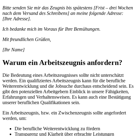
Bitte
senden
Sie
mir
das
Zeugnis
bis
sp
ä
testens
[Frist – drei Wochen
nach dem Versand des Schreibens]
an
meine
folgende
Adresse
:
[Ihre Adresse]
.
Ich
bedanke
mich
im
Voraus
f
ü
r
Ihre
Bem
ü
hungen
.
Mit
freundlichen
Gr
üß
en
,
[Ihr Name]
Warum ein Arbeitszeugnis anfordern?
Die Bedeutung eines Arbeitszeugnisses sollte nicht unterschätzt
werden. Ein qualifiziertes Arbeitszeugnis kann für die berufliche
Weiterentwicklung und die Jobsuche durchaus entscheidend sein. Es
gibt den potenziellen Arbeitgebern Einblick in unsere Fähigkeiten,
Erfahrungen und Verhaltensweisen. Es kann auch eine Bestätigung
unserer beruflichen Qualifikationen sein.
Ein Arbeitszeugnis, bzw. ein Zwischenzeugnis sollte angefordert
werden, um:
Die berufliche Weiterentwicklung zu fördern
Transparenz und Klarheit über erbrachte Leistungen