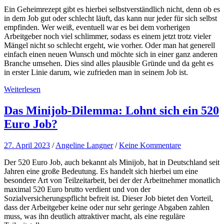
Ein Geheimrezept gibt es hierbei selbstverständlich nicht, denn ob es
in dem Job gut oder schlecht läuft, das kann nur jeder für sich selbst
empfinden. Wer weiß, eventuell war es bei dem vorherigen
Arbeitgeber noch viel schlimmer, sodass es einem jetzt trotz vieler
Mängel nicht so schlecht ergeht, wie vorher. Oder man hat generell
einfach einen neuen Wunsch und möchte sich in einer ganz anderen
Branche umsehen. Dies sind alles plausible Gründe und da geht es
in erster Linie darum, wie zufrieden man in seinem Job ist.
Weiterlesen
Das Minijob-Dilemma: Lohnt sich ein 520
Euro Job?
27. April 2023
/
Angeline Langner
/
Keine Kommentare
Der 520 Euro Job, auch bekannt als Minijob, hat in Deutschland seit
Jahren eine große Bedeutung. Es handelt sich hierbei um eine
besondere Art von Teilzeitarbeit, bei der der Arbeitnehmer monatlich
maximal 520 Euro brutto verdient und von der
Sozialversicherungspflicht befreit ist. Dieser Job bietet den Vorteil,
dass der Arbeitgeber keine oder nur sehr geringe Abgaben zahlen
muss, was ihn deutlich attraktiver macht, als eine reguläre