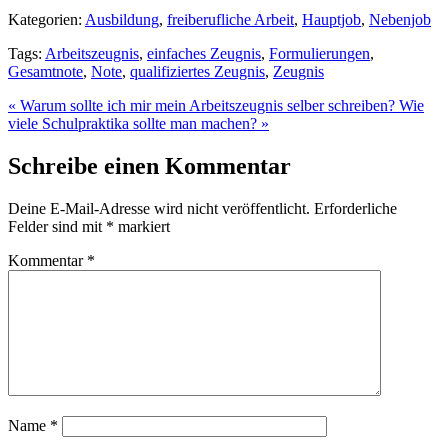
Kategorien:
Ausbildung
,
freiberufliche Arbeit
,
Hauptjob
,
Nebenjob
Tags:
Arbeitszeugnis
,
einfaches Zeugnis
,
Formulierungen
,
Gesamtnote
,
Note
,
qualifiziertes Zeugnis
,
Zeugnis
« Warum sollte ich mir mein Arbeitszeugnis selber schreiben?
Wie
viele Schulpraktika sollte man machen? »
Schreibe einen Kommentar
Deine E-Mail-Adresse wird nicht veröffentlicht.
Erforderliche
Felder sind mit
*
markiert
Kommentar
*
Name
*