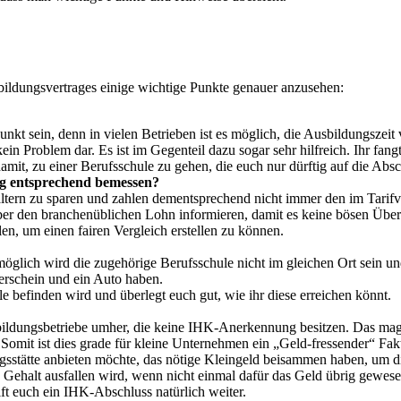
sbildungsvertrages einige wichtige Punkte genauer anzusehen:
Punkt sein, denn in vielen Betrieben ist es möglich, die Ausbildungszeit
 kein Problem dar. Es ist im Gegenteil dazu sogar sehr hilfreich. Ihr fan
mit, zu einer Berufsschule zu gehen, die euch nur dürftig auf die Absc
ag entsprechend bemessen?
ern zu sparen und zahlen dementsprechend nicht immer den im Tarifver
er den branchenüblichen Lohn informieren, damit es keine bösen Überra
en, um einen fairen Vergleich erstellen zu können.
öglich wird die zugehörige Berufsschule nicht im gleichen Ort sein und
erschein und ein Auto haben.
e befinden wird und überlegt euch gut, wie ihr diese erreichen könnt.
usbildungsbetriebe umher, die keine IHK-Anerkennung besitzen. Das mag 
Somit ist dies grade für kleine Unternehmen ein „Geld-fressender“ Fakt
gsstätte anbieten möchte, das nötige Kleingeld beisammen haben, um d
e Gehalt ausfallen wird, wenn nicht einmal dafür das Geld übrig gewese
t euch ein IHK-Abschluss natürlich weiter.