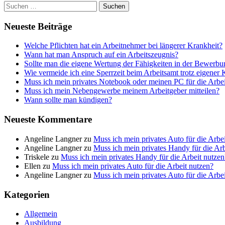
Suchen
nach:
Neueste Beiträge
Welche Pflichten hat ein Arbeitnehmer bei längerer Krankheit?
Wann hat man Anspruch auf ein Arbeitszeugnis?
Sollte man die eigene Wertung der Fähigkeiten in der Bewerb
Wie vermeide ich eine Sperrzeit beim Arbeitsamt trotz eigener
Muss ich mein privates Notebook oder meinen PC für die Arbei
Muss ich mein Nebengewerbe meinem Arbeitgeber mitteilen?
Wann sollte man kündigen?
Neueste Kommentare
Angeline Langner
zu
Muss ich mein privates Auto für die Arbe
Angeline Langner
zu
Muss ich mein privates Handy für die Arb
Triskele
zu
Muss ich mein privates Handy für die Arbeit nutzen
Ellen
zu
Muss ich mein privates Auto für die Arbeit nutzen?
Angeline Langner
zu
Muss ich mein privates Auto für die Arbe
Kategorien
Allgemein
Ausbildung