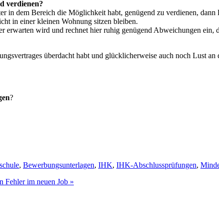
nd verdienen?
äter in dem Bereich die Möglichkeit habt, genügend zu verdienen, dann 
cht in einer kleinen Wohnung sitzen bleiben.
r erwarten wird und rechnet hier ruhig genügend Abweichungen ein, den
ungsvertrages überdacht habt und glücklicherweise auch noch Lust an de
gen
?
schule
,
Bewerbungsunterlagen
,
IHK
,
IHK-Abschlussprüfungen
,
Minde
n Fehler im neuen Job »