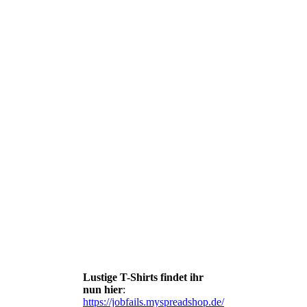
Lustige T-Shirts findet ihr
nun hier
:
https://jobfails.myspreadshop.de/