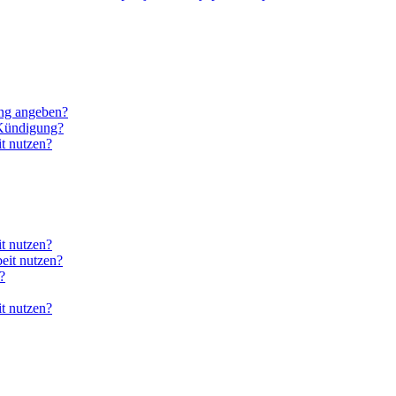
ung angeben?
 Kündigung?
t nutzen?
it nutzen?
eit nutzen?
?
it nutzen?