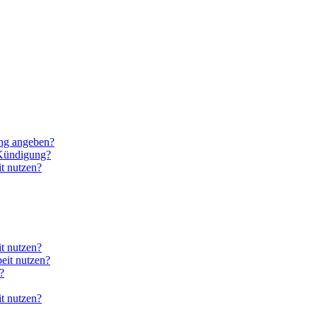
ung angeben?
 Kündigung?
t nutzen?
it nutzen?
eit nutzen?
?
it nutzen?