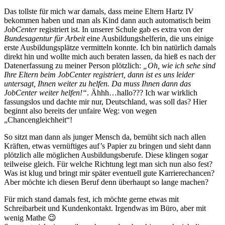
Das tollste für mich war damals, dass meine Eltern Hartz IV
bekommen haben und man als Kind dann auch automatisch beim
JobCenter
registriert ist. In unserer Schule gab es extra von der
Bundesagentur für Arbeit
eine Ausbildungshelferin, die uns einige
erste Ausbildungsplätze vermitteln konnte. Ich bin natürlich damals
direkt hin und wollte mich auch beraten lassen, da hieß es nach der
Datenerfassung zu meiner Person plötzlich:
„Oh, wie ich sehe sind
Ihre Eltern beim JobCenter registriert, dann ist es uns leider
untersagt, Ihnen weiter zu helfen. Da muss Ihnen dann das
JobCenter weiter helfen!“
. Ähhh…hallo??? Ich war wirklich
fassungslos und dachte mir nur, Deutschland, was soll das? Hier
beginnt also bereits der unfaire Weg: von wegen
„Chancengleichheit“!
So sitzt man dann als junger Mensch da, bemüht sich nach allen
Kräften, etwas vernüftiges auf’s Papier zu bringen und sieht dann
plötzlich alle möglichen Ausbildungsberufe. Diese klingen sogar
teilweise gleich. Für welche Richtung legt man sich nun also fest?
Was ist klug und bringt mir später eventuell gute Karrierechancen?
Aber möchte ich diesen Beruf denn überhaupt so lange machen?
Für mich stand damals fest, ich möchte gerne etwas mit
Schreibarbeit und Kundenkontakt. Irgendwas im Büro, aber mit
wenig Mathe 😉