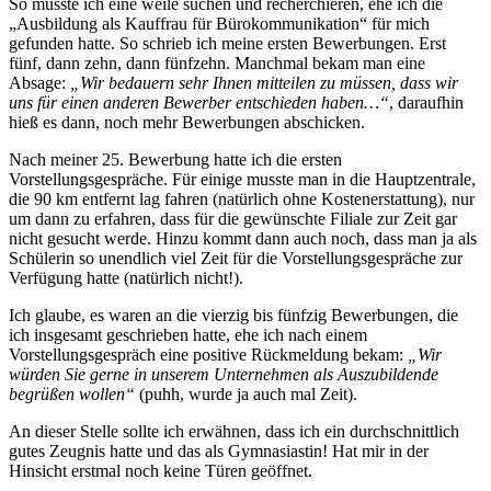
So musste ich eine weile suchen und recherchieren, ehe ich die
„Ausbildung als Kauffrau für Bürokommunikation“ für mich
gefunden hatte. So schrieb ich meine ersten Bewerbungen. Erst
fünf, dann zehn, dann fünfzehn. Manchmal bekam man eine
Absage:
„Wir bedauern sehr Ihnen mitteilen zu müssen, dass wir
uns für einen anderen Bewerber entschieden haben…“
, daraufhin
hieß es dann, noch mehr Bewerbungen abschicken.
Nach meiner 25. Bewerbung hatte ich die ersten
Vorstellungsgespräche. Für einige musste man in die Hauptzentrale,
die 90 km entfernt lag fahren (natürlich ohne Kostenerstattung), nur
um dann zu erfahren, dass für die gewünschte Filiale zur Zeit gar
nicht gesucht werde. Hinzu kommt dann auch noch, dass man ja als
Schülerin so unendlich viel Zeit für die Vorstellungsgespräche zur
Verfügung hatte (natürlich nicht!).
Ich glaube, es waren an die vierzig bis fünfzig Bewerbungen, die
ich insgesamt geschrieben hatte, ehe ich nach einem
Vorstellungsgespräch eine positive Rückmeldung bekam:
„Wir
würden Sie gerne in unserem Unternehmen als Auszubildende
begrüßen wollen“
(puhh, wurde ja auch mal Zeit).
An dieser Stelle sollte ich erwähnen, dass ich ein durchschnittlich
gutes Zeugnis hatte und das als Gymnasiastin! Hat mir in der
Hinsicht erstmal noch keine Türen geöffnet.