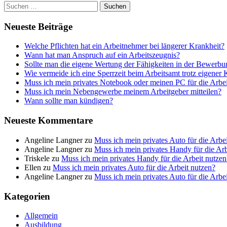
Suchen
nach:
Neueste Beiträge
Welche Pflichten hat ein Arbeitnehmer bei längerer Krankheit?
Wann hat man Anspruch auf ein Arbeitszeugnis?
Sollte man die eigene Wertung der Fähigkeiten in der Bewerb
Wie vermeide ich eine Sperrzeit beim Arbeitsamt trotz eigener
Muss ich mein privates Notebook oder meinen PC für die Arbei
Muss ich mein Nebengewerbe meinem Arbeitgeber mitteilen?
Wann sollte man kündigen?
Neueste Kommentare
Angeline Langner
zu
Muss ich mein privates Auto für die Arbe
Angeline Langner
zu
Muss ich mein privates Handy für die Arb
Triskele
zu
Muss ich mein privates Handy für die Arbeit nutzen
Ellen
zu
Muss ich mein privates Auto für die Arbeit nutzen?
Angeline Langner
zu
Muss ich mein privates Auto für die Arbe
Kategorien
Allgemein
Ausbildung