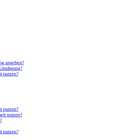
ung angeben?
 Kündigung?
t nutzen?
it nutzen?
eit nutzen?
?
it nutzen?