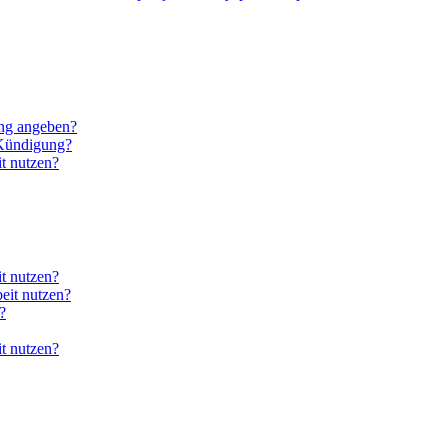
ung angeben?
 Kündigung?
t nutzen?
it nutzen?
eit nutzen?
?
it nutzen?