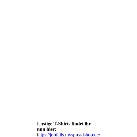
Lustige T-Shirts findet ihr
nun hier
:
https://jobfails.myspreadshop.de/